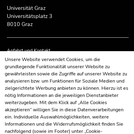
Zusatzinformationen:
Zur
Zur
Universität Graz
Übersicht
Übersicht
Universitätsplatz 3
der
der
8010 Graz
Seitenbereiche
Seitenbereiche
Anfahrt und Kontakt
Kommunikation und Öffentlichkeitsarbeit
Unsere Website verwendet Cookies, um die
grundlegende Funktionalität unserer Website zu
Moodle
gewährleisten sowie die Zugriffe auf unserer Website zu
UNIGRAZonline
analysieren bzw. um Funktionen für Soziale Medien und
Impressum
zielgerichtete Werbung anbieten zu können. Hierzu ist es
Datenschutzerklärung
nötig Informationen an die jeweiligen Dienstanbieter
Cookie-Einstellungen
weiterzugeben. Mit dem Klick auf „Alle Cookies
Barrierefreiheitserklärung
akzeptieren“ willigen Sie in diese Datenverarbeitungen
ein. Individuelle Auswahlmöglichkeiten, weitere
Informationen und die Widerrufsmöglichkeit finden Sie
nachfolgend (sowie im Footer) unter „Cookie-