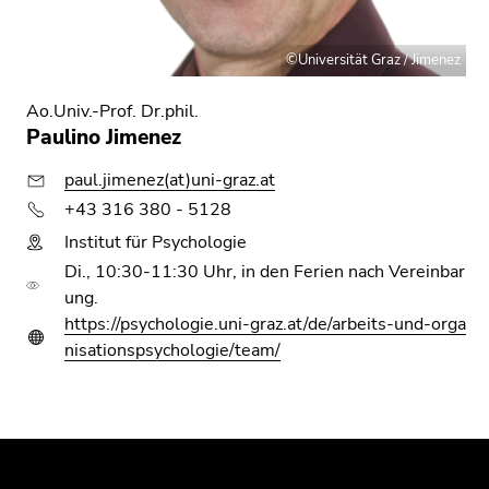
Seitenbereichs.
Zur
Übersicht
©Universität Graz / Jimenez
der
Seitenbereiche
Ao.Univ.-Prof. Dr.phil.
Paulino Jimenez
paul.jimenez(at)uni-graz.at
+43 316 380 - 5128
Institut für Psychologie
Di., 10:30-11:30 Uhr, in den Ferien nach Vereinbar
ung.
https://psychologie.uni-graz.at/de/arbeits-und-orga
nisationspsychologie/team/
Beginn
Ende
Ende
des
dieses
dieses
Seitenbereichs:
Seitenbereichs.
Seitenbereichs.