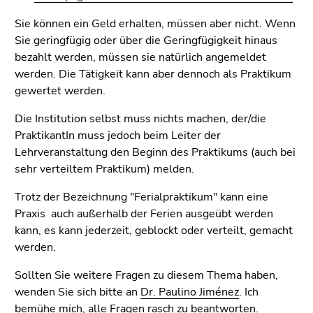
bestätigen
Sie diesen
Sie können ein Geld erhalten, müssen aber nicht. Wenn
Link.
Sie geringfügig oder über die Geringfügigkeit hinaus
bezahlt werden, müssen sie natürlich angemeldet
Beginn
Zum
werden. Die Tätigkeit kann aber dennoch als Praktikum
des
Inhalt
gewertet werden.
Seitenbereichs:
(Zugriffstaste
Seitenbereiche:
1)
Die Institution selbst muss nichts machen, der/die
Zur
PraktikantIn muss jedoch beim Leiter der
Positionsanzeige
Lehrveranstaltung den Beginn des Praktikums (auch bei
(Zugriffstaste
sehr verteiltem Praktikum) melden.
2)
Trotz der Bezeichnung "Ferialpraktikum" kann eine
Zur
Praxis auch außerhalb der Ferien ausgeübt werden
Hauptnavigation
kann, es kann jederzeit, geblockt oder verteilt, gemacht
(Zugriffstaste
werden.
3)
Zur
Sollten Sie weitere Fragen zu diesem Thema haben,
Unternavigation
wenden Sie sich bitte an
Dr. Paulino Jiménez
. Ich
(Zugriffstaste
bemühe mich, alle Fragen rasch zu beantworten.