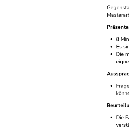
Seitenbereichs.
Gegensta
Zur
Masterarb
Übersicht
der
Präsenta
Seitenbereiche
8 Min
Es si
Die m
eigne
Aussprac
Frage
könne
Beurteil
Die F
verst