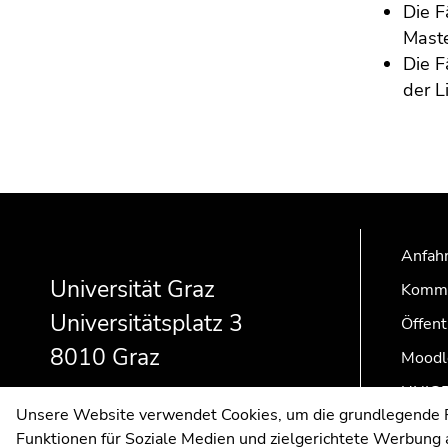
Die F
Maste
Die F
der L
Beginn
Ende
Ende
des
dieses
dieses
Seitenbereichs:
Seitenbereichs.
Seitenbereichs.
Anfahr
Zusatzinformationen:
Zur
Zur
Universität Graz
Kommu
Übersicht
Übersicht
Universitätsplatz 3
der
der
Öffent
Seitenbereiche
Seitenbereiche
8010 Graz
Moodl
UNIGR
Unsere Website verwendet Cookies, um die grundlegende Fu
Funktionen für Soziale Medien und zielgerichtete Werbung a