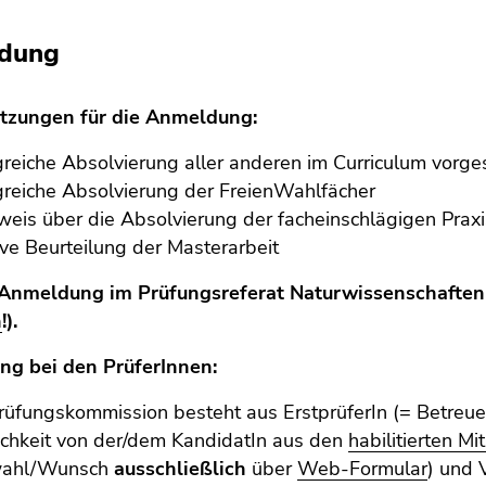
dung
tzungen für die Anmeldung:
greiche Absolvierung aller anderen im Curriculum vorg
greiche Absolvierung der FreienWahlfächer
eis über die Absolvierung der facheinschlägigen Praxi
ive Beurteilung der Masterarbeit
Anmeldung im Prüfungsreferat Naturwissenschaften 
n
!).
g bei den PrüferInnen:
rüfungskommission besteht aus ErstprüferIn (= Betreuer
chkeit von der/dem KandidatIn aus den
habilitierten Mi
ahl/Wunsch
ausschließlich
über
Web-Formular
) und 