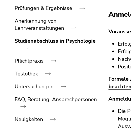
bestätigen
Prüfungen & Ergebnisse
Sie diesen
Anmel
Link.
Anerkennung von
Beginn
Zum
Lehrveranstaltungen
Vorausse
des
Inhalt
Studienabschluss in Psychologie
Seitenbereichs:
(Zugriffstaste
Erfol
Seitenbereiche:
1)
Erfol
Zur
Nachw
Pflichtpraxis
Positionsanzeige
Posit
(Zugriffstaste
Testothek
2)
Formale 
Zur
Untersuchungen
beachte
Hauptnavigation
(Zugriffstaste
Anmeldun
FAQ, Beratung, Ansprechpersonen
3)
Die P
Zur
Mögli
Unternavigation
Neuigkeiten
(Zugriffstaste
Ausw