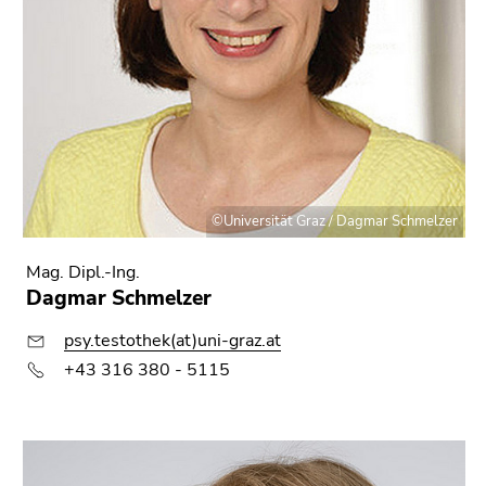
©Universität Graz / Dagmar Schmelzer
Mag. Dipl.-Ing.
Dagmar Schmelzer
psy.testothek(at)uni-graz.at
+43 316 380 - 5115