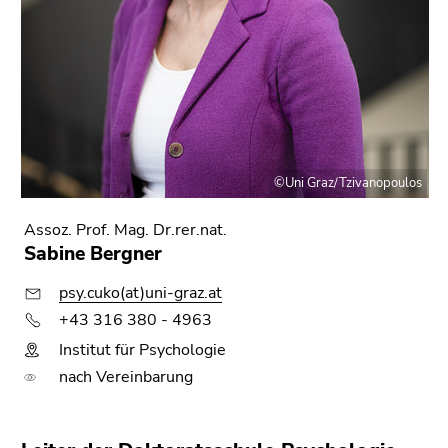
4)
Zu
den
Zusatzinformationen
(Zugriffstaste
5)
Zu
den
©Uni Graz/Tzivanopoulos
Seiteneinstellungen
(Benutzer/Sprache)
Assoz. Prof. Mag. Dr.rer.nat.
(Zugriffstaste
Sabine Bergner
8)
psy.cuko(at)uni-graz.at
Zur
Suche
+43 316 380 - 4963
(Zugriffstaste
Institut für Psychologie
9)
nach Vereinbarung
Ende
dieses