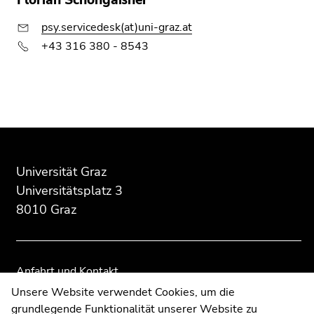
Florian Schöngaßner
psy.servicedesk(at)uni-graz.at
+43 316 380 - 8543
Beginn
Ende
Ende
des
dieses
dieses
Seitenbereichs:
Seitenbereichs.
Seitenbereichs.
Universität Graz
Zusatzinformationen:
Zur
Zur
Universitätsplatz 3
Übersicht
Übersicht
8010 Graz
der
der
Seitenbereiche
Seitenbereiche
Anfahrt und Kontakt
Kommunikation und Öffentlichkeitsarbeit
Unsere Website verwendet Cookies, um die
grundlegende Funktionalität unserer Website zu
Moodle