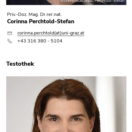
©Universität Graz / Perchtold-Stefan
Priv.-Doz. Mag. Dr.rer.nat.
Corinna Perchtold-Stefan
corinna.perchtold(at)uni-graz.at
+43 316 380 - 5104
Testothek